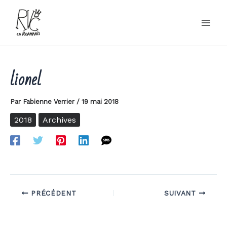
Aller
au
contenu
lionel
Par
Fabienne Verrier
/
19 mai 2018
2018
Archives
PRÉCÉDENT
SUIVANT