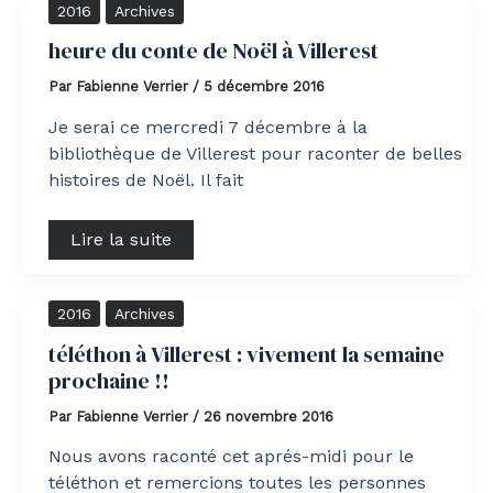
heure
2016
Archives
du
conte
heure du conte de Noël à Villerest
de
Noël
Par
Fabienne Verrier
/
5 décembre 2016
à
Villerest
Je serai ce mercredi 7 décembre à la
bibliothèque de Villerest pour raconter de belles
histoires de Noël. Il fait
Lire la suite
téléthon
2016
Archives
à
Villerest
téléthon à Villerest : vivement la semaine
:
prochaine !!
vivement
la
semaine
Par
Fabienne Verrier
/
26 novembre 2016
prochaine
!!
Nous avons raconté cet aprés-midi pour le
téléthon et remercions toutes les personnes