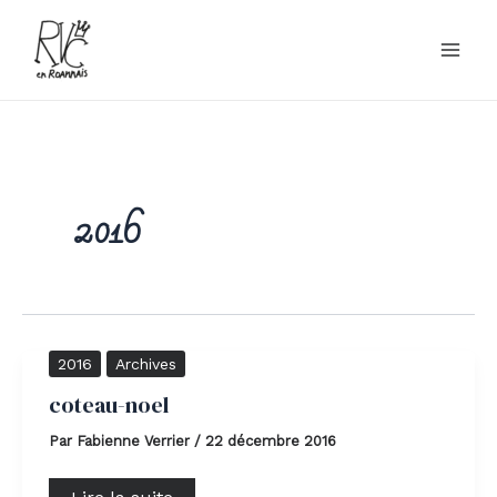
Aller
au
contenu
2016
coteau-
2016
Archives
noel
coteau-noel
Par
Fabienne Verrier
/
22 décembre 2016