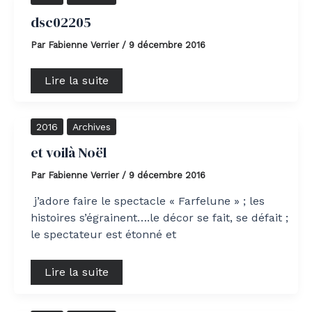
dsc02205
Par
Fabienne Verrier
/
9 décembre 2016
Lire la suite
et
2016
Archives
voilà
Noël
et voilà Noël
Par
Fabienne Verrier
/
9 décembre 2016
j’adore faire le spectacle « Farfelune » ; les
histoires s’égrainent….le décor se fait, se défait ;
le spectateur est étonné et
Lire la suite