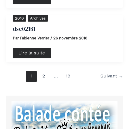
dsc02181
2016
Archives
dsc02181
Par
Fabienne Verrier
/
26 novembre 2016
Lire la suite
1
2
…
19
Suivant
→